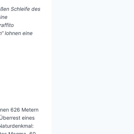
oßen Schleife des
ine
affito
“ lohnen eine
einen 626 Metern
Überrest eines
 Naturdenkmal: