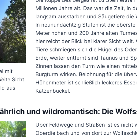
Die Kuppe des Berges ist zu Stein ersta
Millionen Jahre alt. Das war die Zeit, in d
langsam ausstarben und Säugetiere die W
In neunundachtzig Stufen ist die oberste
Meter hohen und 200 Jahre alten Turmes 
hier reicht der Blick bei klarer Sicht weit
Tiere schmiegen sich die Hügel des Ode
Erde, weiter entfernt sind Taunus und Sp
Zinnen lassen den Turm wie einen mittela
l mit
Burgturm wirken. Belohnung für die üb
eite Sicht
Höhenmeter ist schließlich leckeres Essen
ld aus
Katzenbuckel.
fährlich und wildromantisch: Die Wolf
Über Feldwege und Straßen ist es nicht w
Oberdielbach und von dort zur Wolfsschl