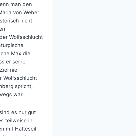
 wenn man den
 Maria von Weber
storisch nicht
den
 der Wolfsschlucht
aturgische
sche Max die
ss er seine
Ziel nie
r Wolfsschlucht
nberg spricht,
wegs war.
sind es nur gut
s teilweise in
en mit Halteseil