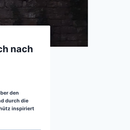
ch nach
ber den
d durch die
ütz inspiriert