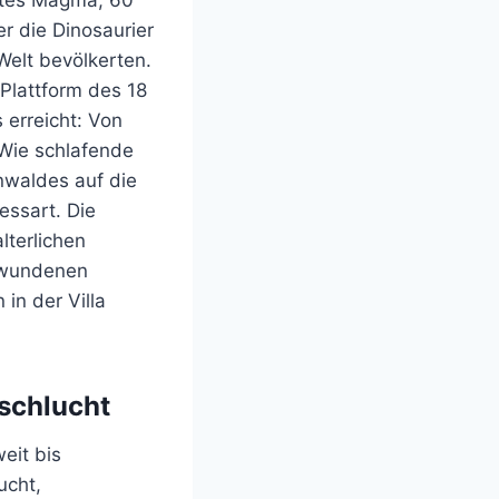
rrtes Magma, 60
er die Dinosaurier
elt bevölkerten.
 Plattform des 18
erreicht: Von
. Wie schlafende
nwaldes auf die
essart. Die
lterlichen
erwundenen
 in der Villa
sschlucht
eit bis
ucht,